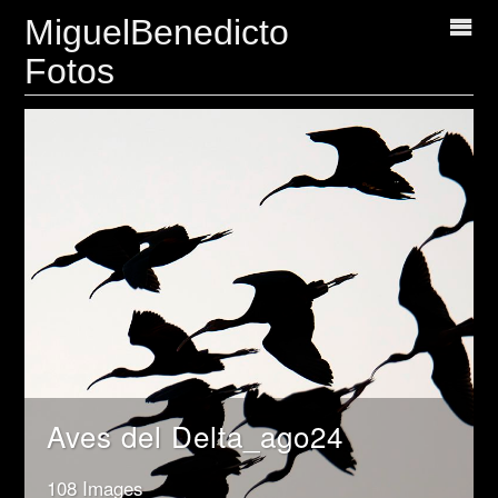
MiguelBenedicto
Fotos
Aves del Delta_ago24
108 Images