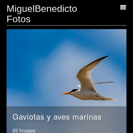
MiguelBenedicto
Fotos
Gaviotas y aves marinas
69 Images