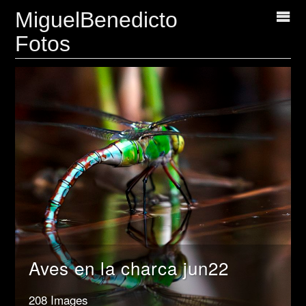
MiguelBenedicto
Fotos
Aves en la charca jun22
208 Images