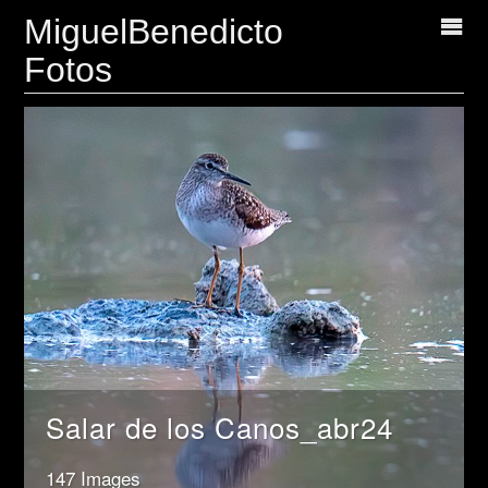
MiguelBenedicto
Fotos
Salar de los Canos_abr24
147 Images