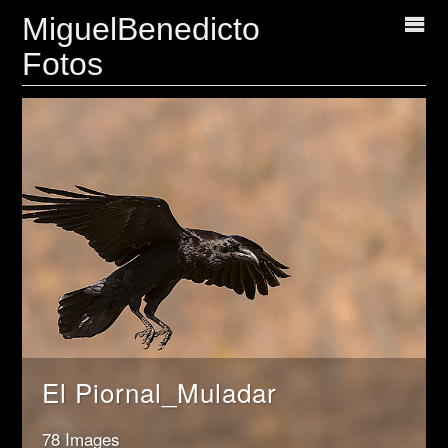
MiguelBenedicto
Fotos
El Piornal_Muladar
78 Images