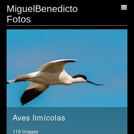
MiguelBenedicto
Fotos
Aves limícolas
119 Images