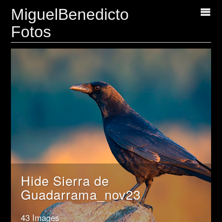
MiguelBenedicto
Fotos
Hide Sierra de
Guadarrama_nov23
43 Images