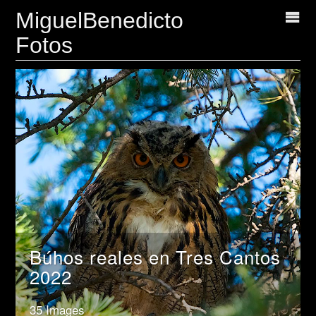
MiguelBenedicto
Fotos
Búhos reales en Tres Cantos
2022
35 Images