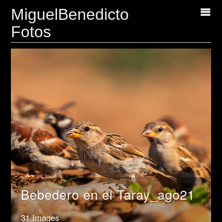
MiguelBenedicto
Fotos
Bebedero en el Taray_ago21
31 Images